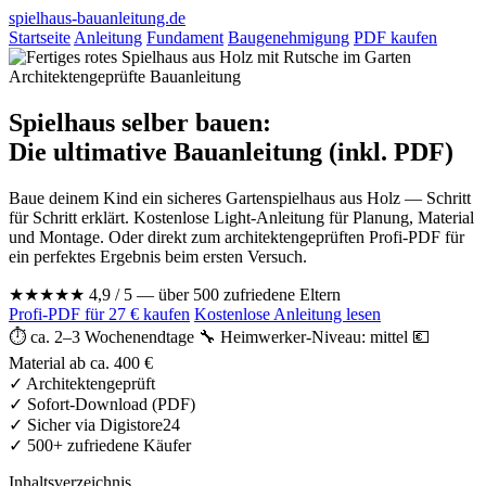
spielhaus-bauanleitung.de
Startseite
Anleitung
Fundament
Baugenehmigung
PDF kaufen
Architektengeprüfte Bauanleitung
Spielhaus selber bauen:
Die ultimative Bauanleitung (inkl. PDF)
Baue deinem Kind ein sicheres Gartenspielhaus aus Holz — Schritt
für Schritt erklärt. Kostenlose Light-Anleitung für Planung, Material
und Montage. Oder direkt zum architektengeprüften Profi-PDF für
ein perfektes Ergebnis beim ersten Versuch.
★★★★★
4,9 / 5 — über 500 zufriedene Eltern
Profi-PDF für 27 € kaufen
Kostenlose Anleitung lesen
⏱ ca. 2–3 Wochenendtage
🔧 Heimwerker-Niveau: mittel
💶
Material ab ca. 400 €
✓
Architektengeprüft
✓
Sofort-Download (PDF)
✓
Sicher via Digistore24
✓
500+ zufriedene Käufer
Inhaltsverzeichnis